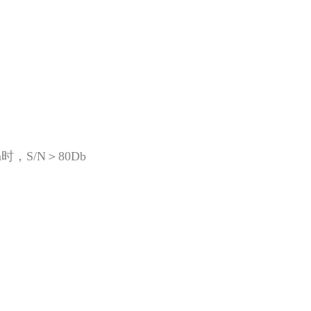
，S/N＞80Db