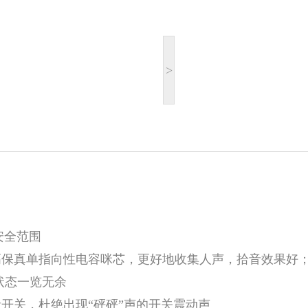
>
安全范围
高保真单指向性电容咪芯，更好地收集人声，拾音效果好
状态一览无余
开关，杜绝出现“砰砰”声的开关震动声