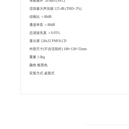
等效噪声 20 dBA (SPL)
话筒最大声压级 125 dB (THD<3%)
信噪比 ＞80dB
通道串音 ＞80dB
总谐波失真 ＜0.05%
显示屏 128x32 PMOLCD
外部尺寸(不含话筒杆) 188×128×52mm
重量 1.0kg
颜色 银黑色
安装方式 桌面式