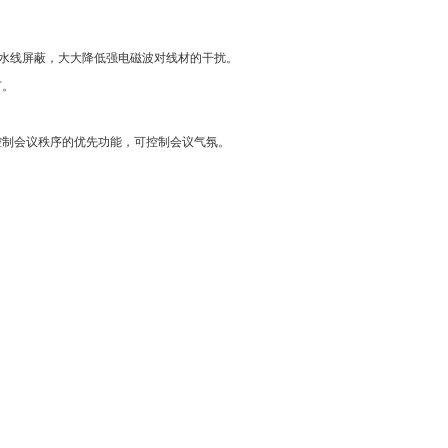
铝箔、水线屏蔽，大大降低强电磁波对线材的干扰。
节。
控制会议秩序的优先功能，可控制会议气氛。