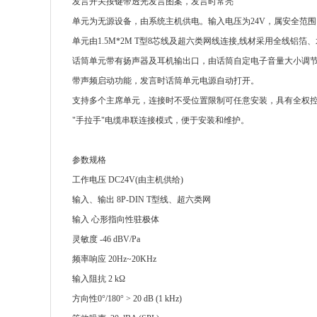
发言开关按键带透光发言图案，发言时常亮
单元为无源设备，由系统主机供电。输入电压为24V，属安全范围
单元由1.5M*2M T型8芯线及超六类网线连接,线材采用全线
话筒单元带有扬声器及耳机输出口，由话筒自定电子音量大小调
带声频启动功能，发言时话筒单元电源自动打开。
支持多个主席单元，连接时不受位置限制可任意安装，具有全权
"手拉手"电缆串联连接模式，便于安装和维护。
参数规格
工作电压 DC24V(由主机供给)
输入、输出 8P-DIN T型线、超六类网
输入 心形指向性驻极体
灵敏度 -46 dBV/Pa
频率响应 20Hz~20KHz
输入阻抗 2 kΩ
方向性0°/180° > 20 dB (1 kHz)