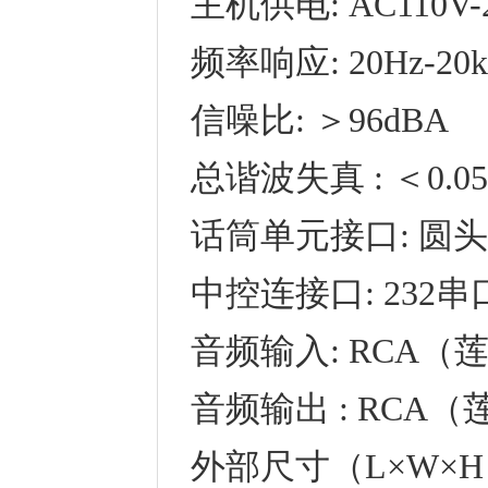
主机供电: AC110V-2
频率响应
:
20Hz-20
信噪比
:
＞96dBA
总谐波失真
:
＜0.0
话筒单元接口
:
圆头
中控连接口
:
232串
音频输入
:
RCA（
音频输出
:
RCA（
外部尺寸（L×W×