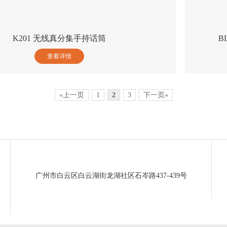
K201 无线真分集手持话筒
B
查看详情
«上一页
1
2
3
下一页»
广州市白云区白云湖街龙湖社区石岑路437-439号